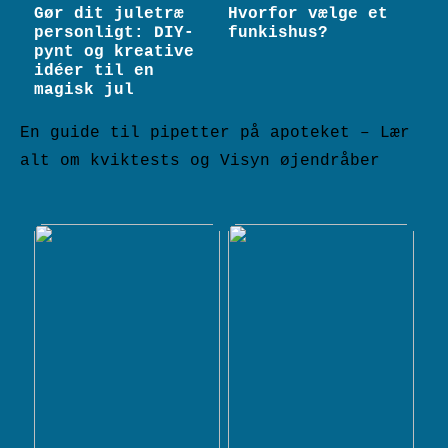
Gør dit juletræ
Hvorfor vælge et
personligt: DIY-
funkishus?
pynt og kreative
idéer til en
magisk jul
En guide til pipetter på apoteket – Lær
alt om kviktests og Visyn øjendråber